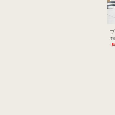
​
不
↓